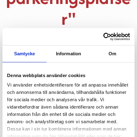
r"
26 mars 2019
Samtycke
Information
Om
LKFs innovationsprojekt Xplorion i Brunnshög i 
kvällsljus. Illustration: 3Dvision
Denna webbplats använder cookies
25 mars togs det "digitala spadtaget" för projektet 
Vi använder enhetsidentifierare för att anpassa innehållet
Xplorion i Lund som byggs av vår samarbetspartner 
och annonserna till användarna, tillhandahålla funktioner
Lunds kommunala fastighetsbolag, LKF. EC2B-
för sociala medier och analysera vår trafik. Vi
tjänsten kommer att finnas på plats i detta bilfria 
vidarebefordrar även sådana identifierare och annan
boende som förväntas bli både ett besöksmål och en 
information från din enhet till de sociala medier och
förebild inom hållbart stadsbyggande. Vi sätter nu på 
annons- och analysföretag som vi samarbetar med.
allvar igång förberedelserna för EC2B-tjänsten 
Dessa kan i sin tur kombinera informationen med annan
parallellt med att huset byggs.
information som du har tillhandahållit eller som de har