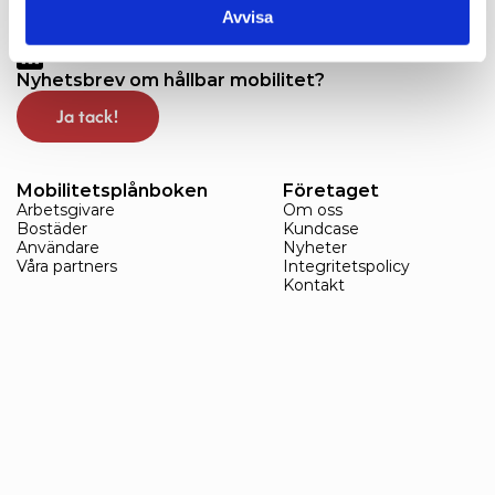
arbetsgivare och fastighetsägare att 
Avvisa
främja hållbart resande. 
Nyhetsbrev om hållbar mobilitet?
Ja tack!
Mobilitetsplånboken
Företaget
Arbetsgivare
Om oss
Bostäder
Kundcase
Användare
Nyheter
Våra partners
Integritetspolicy
Kontakt