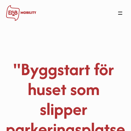
Mobilitetsplånboken
Arbetsgivare
Bostäder
Användare
"Byggstart för 
Nyheter
Om oss
huset som 
Kontakta oss
slipper 
parkeringsplatse