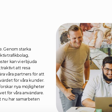
e. Genom starka 
ivtrafikbolag, 
ter kan vi erbjuda 
raktivt att resa 
ra våra partners för att 
ärdet för våra kunder. 
forskar nya möjligheter 
t för våra användare.    
st nu har samarbeten 