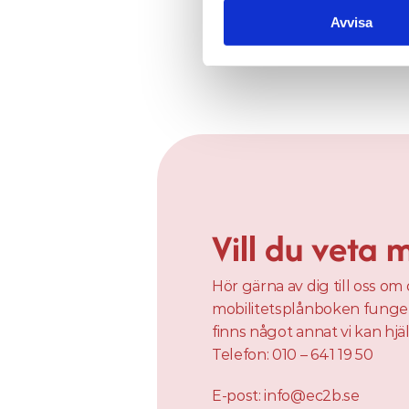
Avvisa
Vill du veta 
Hör gärna av dig till oss om 
mobilitetsplånboken fungerar
finns något annat vi kan hjäl
Telefon: 
010 – 641 19 50
E-post: 
info@ec2b.se 