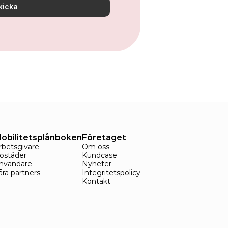
kicka
obilitetsplånboken
Företaget
rbetsgivare
Om oss
ostäder
Kundcase
nvändare
Nyheter
åra partners
Integritetspolicy
Kontakt