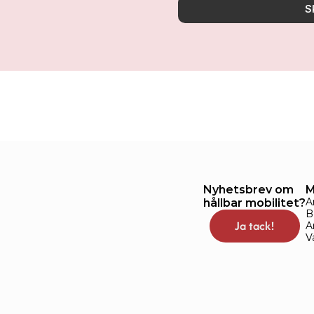
S
Nyhetsbrev om 
M
A
hållbar mobilitet?
B
Ja tack!
A
V