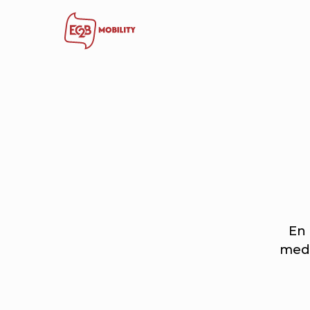
En 
meda