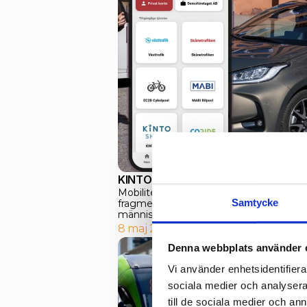
KINTO ny partner till EC2B – ökar u
Mobilitet som personalförmån har länge v
Samtycke
fragmenterade lösningar som inte möte
människor har ...
8 maj 2025
Denna webbplats använder 
Vi använder enhetsidentifierar
sociala medier och analysera 
till de sociala medier och a