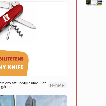
11 
ra om att uppfylla krav. Det 
Nyheter
tgärder.