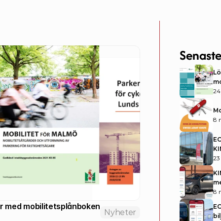
Senaste
Lö
mo
24
Mo
8 
EC
KI
23
KI
me
8 
Lös enkelt många mobilitetsåtgärder med mobilitetsplånboken 
EC
Nyheter
bi