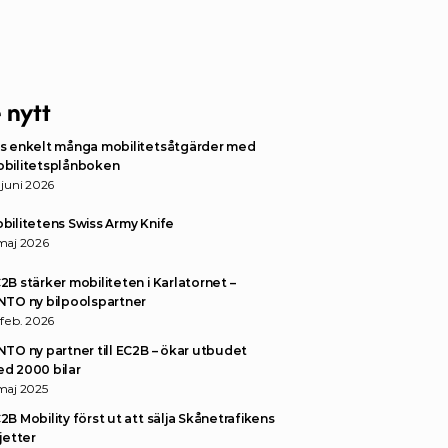
 nytt
s enkelt många mobilitetsåtgärder med 
bilitetsplånboken 
 juni 2026
bilitetens Swiss Army Knife
maj 2026
2B stärker mobiliteten i Karlatornet – 
NTO ny bilpoolspartner 
 feb. 2026
NTO ny partner till EC2B – ökar utbudet 
d 2000 bilar
maj 2025
2B Mobility först ut att sälja Skånetrafikens 
ljetter