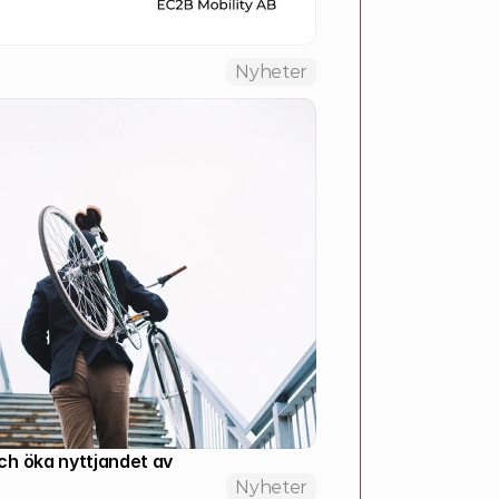
Nyheter
ch öka nyttjandet av 
Nyheter