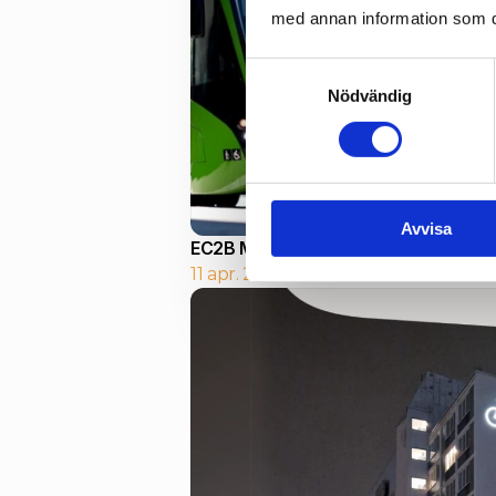
med annan information som du 
Samtyckesval
Nödvändig
Avvisa
EC2B Mobility först ut att sälja Skån
11 apr. 2025