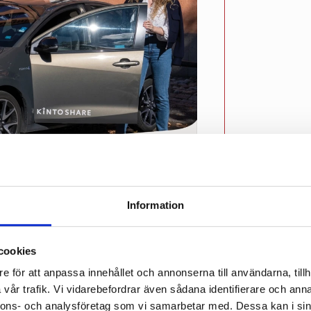
tbudet med 2000 bilar
arit krångligt. Spretiga och 
Information
r de faktiska behov många 
Nyheter
cookies
e för att anpassa innehållet och annonserna till användarna, tillh
vår trafik. Vi vidarebefordrar även sådana identifierare och anna
nnons- och analysföretag som vi samarbetar med. Dessa kan i sin