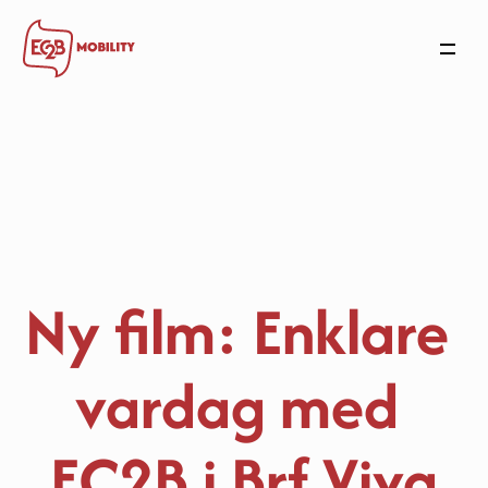
Mobilitetsplånboken
Arbetsgivare
Bostäder
Användare
Nyheter
Om oss
Ny film: Enklare 
Kontakta oss
vardag med 
EC2B i Brf Viva