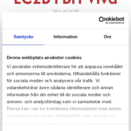
28 juni 2019
Samtycke
Information
Om
Nu finns en ny film som visar hur upplevelsen är att 
Denna webbplats använder cookies
använda EC2B och mobilitetstjänsterna i Riksbyggen 
Vi använder enhetsidentifierare för att anpassa innehållet
Brf Viva i praktiken. Ett par av de boende i Viva delar 
och annonserna till användarna, tillhandahålla funktioner
med sig av sina erfarenheter så här långt. "Bil är en 
för sociala medier och analysera vår trafik. Vi
frihet men det är samtidigt mycket problem också", 
vidarebefordrar även sådana identifierare och annan
"Om man kan lösa de här sakerna gemensamt så 
information från din enhet till de sociala medier och
slipper man ju hantera det separat.", "Det känns smart 
annons- och analysföretag som vi samarbetar med.
och framtid" är några citat från filmen.
Dessa kan i sin tur kombinera informationen med annan
information som du har tillhandahållit eller som de har
samlat in när du har använt deras tjänster.