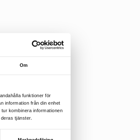
as a 
Om
b blev 
lösningar. 
andahålla funktioner för
n information från din enhet
 tur kombinera informationen
deras tjänster.
ungberg
, 
d med ett 
varig 
Marknadsföring