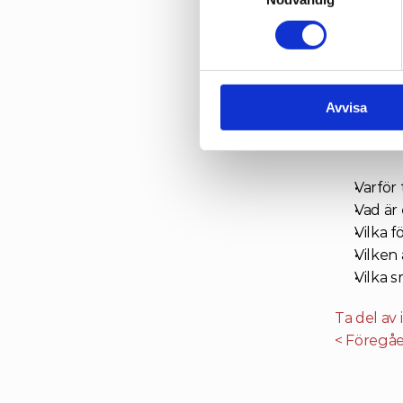
på 
Framt
Framtiden
Moderator
& dialog p
Avvisa
Du får m
Varför
Vad är
Vilka f
Vilken
Vilka s
Ta del av
< Föregå