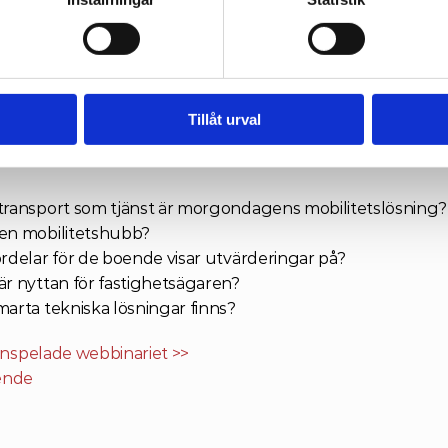
iden Byggutveckling
. Joa gör inspel och berättar om 
koncernens erfarenheter av mobilitetstjänster.
: 
Caroline Ljungberg Toulson
, Affärsområdesansvarig B
å Trivector Traffic.
Tillåt urval
er kunskap om:
 transport som tjänst är morgondagens mobilitetslösning?
 en mobilitetshubb?
ördelar för de boende visar utvärderingar på?
 är nyttan för fastighetsägaren?
marta tekniska lösningar finns?
 inspelade webbinariet >>
ende