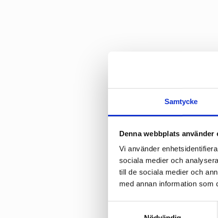
Intresset
Samtycke
Service) 
också ett
Denna webbplats använder 
Allt fler 
Vi använder enhetsidentifierar
Lösningar
sociala medier och analysera 
betydande
till de sociala medier och a
med annan information som du 
Den 5 apri
styrelseo
Samtyckesval
webbinar
Nödvändig