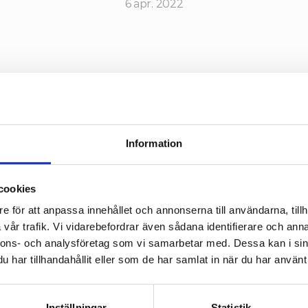
6 apr. 2022
 för transport som tjänst (på engelska MaaS=Mobility 
Information
har ökat globalt under senare år. Ordet mobilitetshub
 av nyorden i Sverige 2021.
cookies
fastighetsägare arbetar för denna typ av hållbara mobilitets
e för att anpassa innehållet och annonserna till användarna, tillh
 som gynnar både boende och staden, och dessutom ger 
vår trafik. Vi vidarebefordrar även sådana identifierare och anna
 fördelar även för fastigheten.
nnons- och analysföretag som vi samarbetar med. Dessa kan i sin
har tillhandahållit eller som de har samlat in när du har använt 
l delade 
Lennart Persson
, VD för EC2B och 
Christer Lj
rdförande för EC2B, med sig av sina erfarenheter i samban
ium. Dessutom medverkade 
Joa Ivarsson
, Hållbarhetsans
Inställningar
Statistik