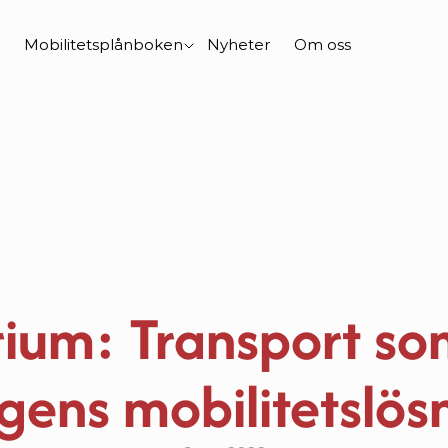
Mobilitetsplånboken
Nyheter
Om oss
um: Transport som 
ens mobilitetslösn