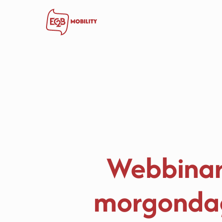
Webbinari
morgondag