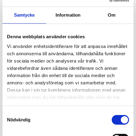
en halvdag full av talare under ämnet en hållbar och 
tät stad!
Samtycke
Information
Om
Vår medarbetare Sara Boije af Gennäs deltar i sektion 
1, Mobility Broker – en vardag utan bil. Sara berättar 
Denna webbplats använder cookies
om hur vi har levererat en mobilitetstjänst med 
Vi använder enhetsidentifierare för att anpassa innehållet
kollektivtrafik, cykel och bilpool med tillhörande 
och annonserna till användarna, tillhandahålla funktioner
informationskampanjer, tävling etc. till de boende.
för sociala medier och analysera vår trafik. Vi
vidarebefordrar även sådana identifierare och annan
Mer info om konferensen och kring anmälan finns 
information från din enhet till de sociala medier och
här
.
annons- och analysföretag som vi samarbetar med.
Dessa kan i sin tur kombinera informationen med annan
information som du har tillhandahållit eller som de har
samlat in när du har använt deras tjänster.
08:20 – 08:30  Anslut till GoToWebinar – länk till 
GoToWebinar och eventapp med agenda kommer 
Samtyckesval
Nödvändig
inom kort
08:30 – 08:45  Välkommen och introduktion till dagen