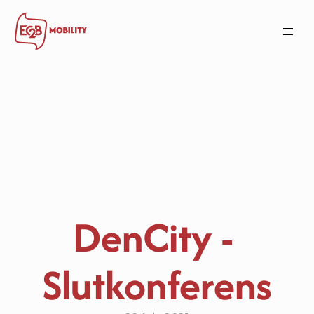
Mobilitetsplånboken
Arbetsgivare
Bostäder
Användare
Nyheter
Om oss
Kontakta oss
DenCity - 
Slutkonferens