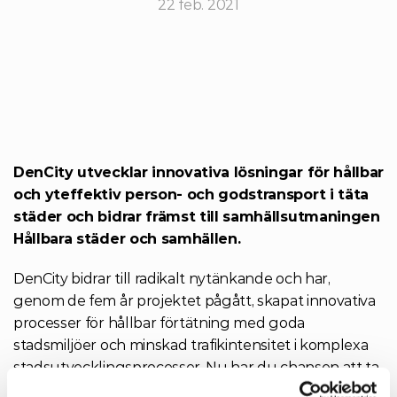
22 feb. 2021
DenCity utvecklar innovativa lösningar för hållbar 
och yteffektiv person- och godstransport i täta 
städer och bidrar främst till samhällsutmaningen 
Hållbara städer och samhällen.
DenCity bidrar till radikalt nytänkande och har, 
genom de fem år projektet pågått, skapat innovativa 
processer för hållbar förtätning med goda 
stadsmiljöer och minskad trafikintensitet i komplexa 
stadsutvecklingsprocesser. Nu har du chansen att ta 
del av resultaten, den 
18 mars
 är det slutkonferens, 