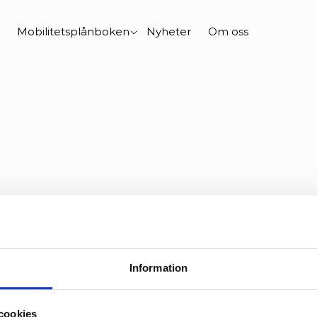
Mobilitetsplånboken
Nyheter
Om oss
lorion är årets byg
Information
19 mars 2021
cookies