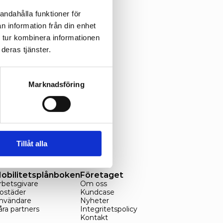
andahålla funktioner för
n information från din enhet
 tur kombinera informationen
deras tjänster.
Marknadsföring
gge av 
 EC2B med 
et.
Nästa >
Tillåt alla
obilitetsplånboken
Företaget
rbetsgivare
Om oss
ostäder
Kundcase
nvändare
Nyheter
åra partners
Integritetspolicy
Kontakt