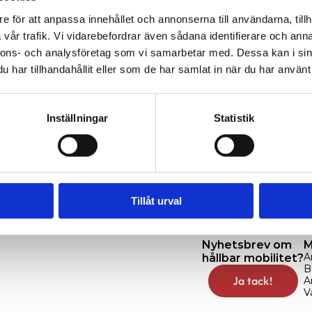
e för att anpassa innehållet och annonserna till användarna, tillh
vår trafik. Vi vidarebefordrar även sådana identifierare och anna
nnons- och analysföretag som vi samarbetar med. Dessa kan i sin
har tillhandahållit eller som de har samlat in när du har använt 
Inställningar
Statistik
 på Brunnshög i Lund, belönas med utmärkelsen Årets By
trin. Boende i Xplorion har sedan december tillgång till
 och bilpool. Läs mer på 
Lunds kommuns hemsida
 om pris
ende
Tillåt urval
Nyhetsbrev om 
M
A
hållbar mobilitet?
B
Ja tack!
A
V