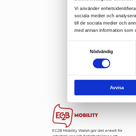
Vi använder enhetsidentifierar
sociala medier och analysera 
till de sociala medier och a
med annan information som du 
Samtyckesval
Nödvändig
Xplorion,
Byggindus
cykelpool
< Föregå
Avvisa
EC2B Mobility Wallet gör det enkelt för 
arbetsgivare och fastighetsägare att 