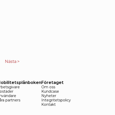
Nästa >
obilitetsplånboken
Företaget
rbetsgivare
Om oss
ostäder
Kundcase
nvändare
Nyheter
åra partners
Integritetspolicy
Kontakt