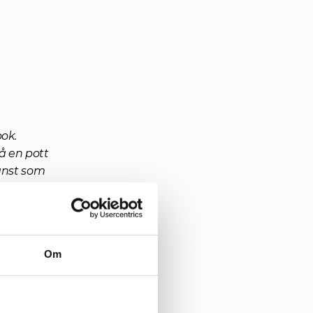
k. 
å en pott 
nst som 
obilitet 
a val i 
Om
ot 
ndaren 