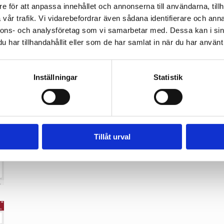
kså möjligt att genom EC2B följa upp nyttjandet av 
e för att anpassa innehållet och annonserna till användarna, tillh
stjänster och puffa för att öka användandet genom kommu
vår trafik. Vi vidarebefordrar även sådana identifierare och anna
nnons- och analysföretag som vi samarbetar med. Dessa kan i sin
udanden.
har tillhandahållit eller som de har samlat in när du har använt 
splånboken har utvecklats med stöd från EU-projektet 
IRI
Inställningar
Statistik
Tillåt urval