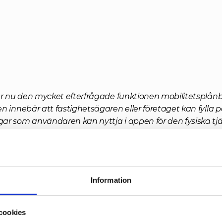
ar nu den mycket efterfrågade funktionen mobilitetsplånbo
n innebär att fastighetsägaren eller företaget kan fylla p
r som användaren kan nyttja i appen för den fysiska tjä
kelpool, bilpool, kollektivtrafik m.m.).
ilitetsplånboken kan användaren enkelt få tillgång till m
na behov och kan själv välja det som bäst underlättar hållbar
Information
sandet. Fastighetsägaren/företaget kan bättre matcha m
s behov istället för att i förväg behöva definiera att anvä
en viss mängd eller tid av till exempel kollektivtrafik.
cookies