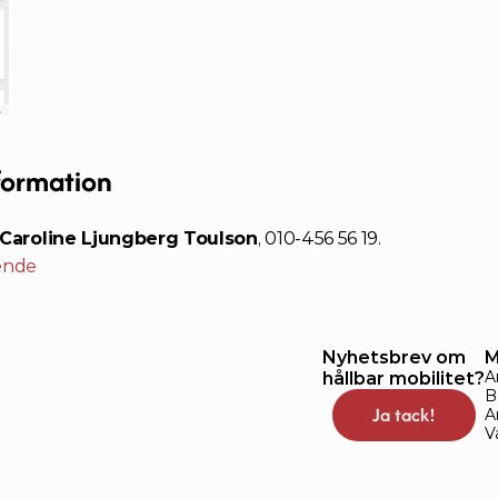
formation
Caroline Ljungberg Toulson
, 010-456 56 19.
ende
Nyhetsbrev om 
M
A
hållbar mobilitet?
B
Ja tack!
A
V