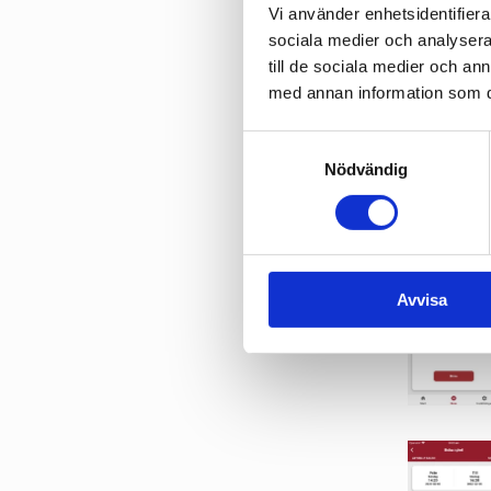
Det är oc
Vi använder enhetsidentifierar
mobilitet
sociala medier och analysera 
till de sociala medier och a
och erbj
med annan information som du 
Mobilitet
Samtyckesval
Cities.
Nödvändig
Avvisa