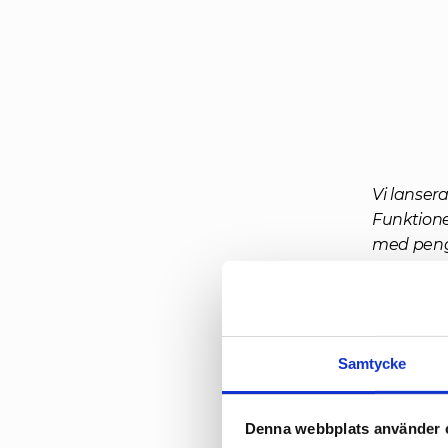
Vi lanser
Funktione
med penga
önskas (cy
Genom mob
utifrån si
Samtycke
vardagsre
användarna
kan testa 
Denna webbplats använder 