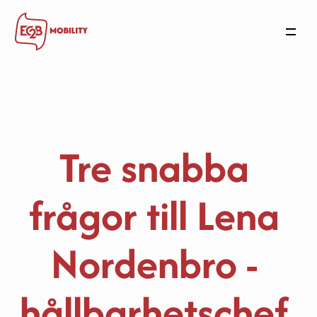
Mobilitetsplånboken
Arbetsgivare
Bostäder
Användare
Tre snabba 
Nyheter
Om oss
frågor till Lena 
Kontakta oss
Nordenbro - 
hållbarhetschef 