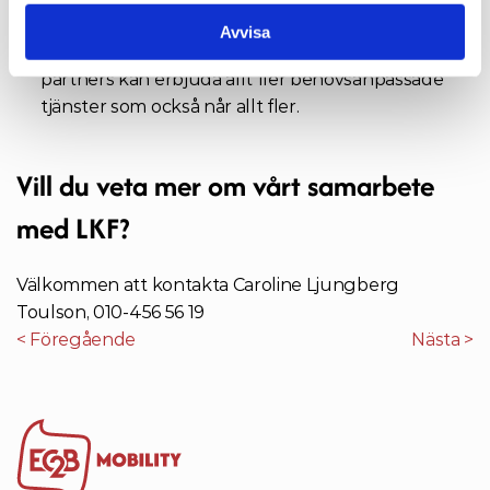
möta upp. Vi ser att hyresrätten kan bli en ännu 
Avvisa
mer attraktiv boendeform om vi tillsammans med 
partners kan erbjuda allt fler behovsanpassade 
tjänster som också når allt fler.
Vill du veta mer om vårt samarbete 
med LKF?
Välkommen att kontakta Caroline Ljungberg 
Toulson, 010-456 56 19
< Föregående
Nästa >