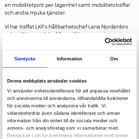
en mobilitetpott per lägenhet samt mobilitetsträffar 
och andra mjuka tjänster.
Vi har träffat LKF:s hållbarhetschef Lena Nordenbro 
och ställt tre snabba frågor till henne.
Varför har LKF valt att aktivt arbeta med 
Samtycke
Information
Om
mobilitetstjänster i sina fastigheter?
 Som en 
del av vår affärsplan finns att vi ska arbeta för att 
skapa förutsättningar för en hållbar livsstil för våra 
Denna webbplats använder cookies
hyresgäster. Bland annat utifrån vår kundenkät 
Vi använder enhetsidentifierare för att anpassa innehållet
ser vi att frågor kopplade till hållbar mobilitet är 
och annonserna till användarna, tillhandahålla funktioner
viktigt för våra hyresgäster och att man efterfrågar 
för sociala medier och analysera vår trafik. Vi
lösningar för en enkel klimatsmart vardag. LKF är 
vidarebefordrar även sådana identifierare och annan
också en del av arbetet att nå ett Klimatneutralt 
information från din enhet till de sociala medier och
Lund 2030, inom vilket mobilitet såklart är en viktig 
annons- och analysföretag som vi samarbetar med.
fråga.
Dessa kan i sin tur kombinera informationen med annan
Vad utmärker Xplorion?
 Xplorion är vårt första så 